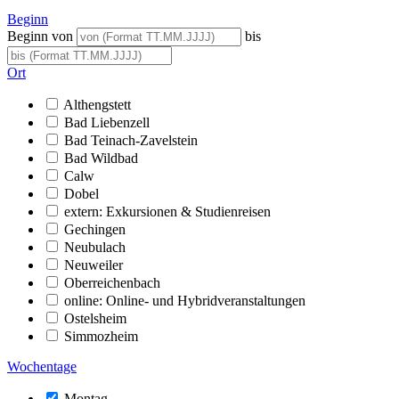
Beginn
Beginn von
bis
Ort
Althengstett
Bad Liebenzell
Bad Teinach-Zavelstein
Bad Wildbad
Calw
Dobel
extern: Exkursionen & Studienreisen
Gechingen
Neubulach
Neuweiler
Oberreichenbach
online: Online- und Hybridveranstaltungen
Ostelsheim
Simmozheim
Wochentage
Montag