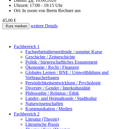
Datum:
Di.
16.06.2026
Uhrzeit:
17:00 - 19:15 Uhr
Ort:
In zoom von Ihrem Rechner aus
45,00 €
weitere Details
Kurs merken
Fachbereich 1
Fachgebietsübergreifende / sonstige Kurse
Geschichte / Zeitgeschichte
Politik / bürgerschaftliches Engagement
Ökonomie / Recht / Finanzen
Globales Lernen / BNE / Umweltbildung und
Verbraucherfragen
Persönlichkeitsentwicklung / Psychologie
Diversity / Gender / Interkulturalität
Philosophie / Religion / Ethik
Länder- und Heimatkunde / Stadtkultur
Naturwissenschaften
Kommunikation / Medien
Fachbereich 2
Literatur (Theorie)
Literarische Praxis