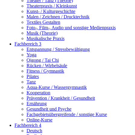
Theater / Tanz (Theorie)
Theaterpraxis / Kleinkunst
Kunst- / Kulturgeschichte
Malen / Zeichnen / Drucktechnik
Textiles Gestalten
Foto-, Film-, Audio und sonstige Medienpraxis
Musik (Theorie)
Musikalische Praxis
Fachbereich 3
Entspannung / Stressbewältigung
Yoga
Qigong / Tai Chi
Rücken / Wirbelsäule
Fitness / Gymnastik
Pilates
Tanz
Aqua-Kurse / Wassergymnastik
Kooperation
Prävention / Krankheit / Gesundheit
Ernährung
Gesundheit und Psyche
Fachgebietsübergreifende / sonstige Kurse
Online-Kurse
Fachbereich 4
Deutsch