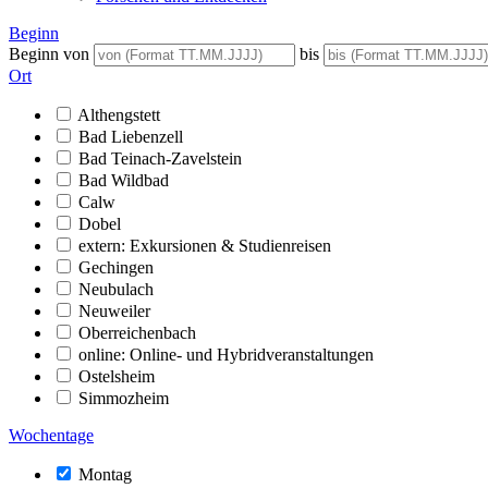
Beginn
Beginn von
bis
Ort
Althengstett
Bad Liebenzell
Bad Teinach-Zavelstein
Bad Wildbad
Calw
Dobel
extern: Exkursionen & Studienreisen
Gechingen
Neubulach
Neuweiler
Oberreichenbach
online: Online- und Hybridveranstaltungen
Ostelsheim
Simmozheim
Wochentage
Montag