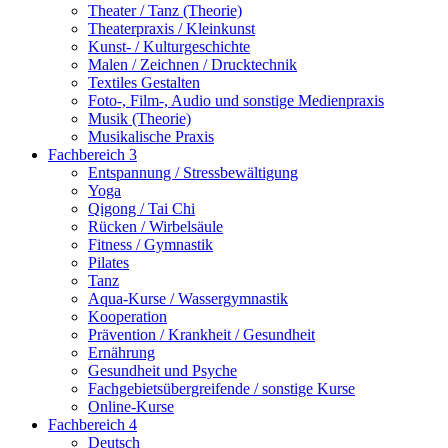
Theater / Tanz (Theorie)
Theaterpraxis / Kleinkunst
Kunst- / Kulturgeschichte
Malen / Zeichnen / Drucktechnik
Textiles Gestalten
Foto-, Film-, Audio und sonstige Medienpraxis
Musik (Theorie)
Musikalische Praxis
Fachbereich 3
Entspannung / Stressbewältigung
Yoga
Qigong / Tai Chi
Rücken / Wirbelsäule
Fitness / Gymnastik
Pilates
Tanz
Aqua-Kurse / Wassergymnastik
Kooperation
Prävention / Krankheit / Gesundheit
Ernährung
Gesundheit und Psyche
Fachgebietsübergreifende / sonstige Kurse
Online-Kurse
Fachbereich 4
Deutsch