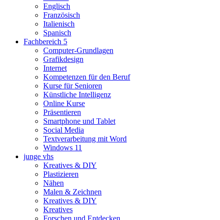
Englisch
Französisch
Italienisch
Spanisch
Fachbereich 5
Computer-Grundlagen
Grafikdesign
Internet
Kompetenzen für den Beruf
Kurse für Senioren
Künstliche Intelligenz
Online Kurse
Präsentieren
Smartphone und Tablet
Social Media
Textverarbeitung mit Word
Windows 11
junge vhs
Kreatives & DIY
Plastizieren
Nähen
Malen & Zeichnen
Kreatives & DIY
Kreatives
Forschen und Entdecken