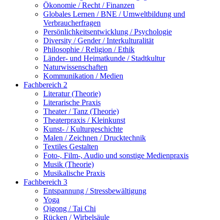
Ökonomie / Recht / Finanzen
Globales Lernen / BNE / Umweltbildung und
Verbraucherfragen
Persönlichkeitsentwicklung / Psychologie
Diversity / Gender / Interkulturalität
Philosophie / Religion / Ethik
Länder- und Heimatkunde / Stadtkultur
Naturwissenschaften
Kommunikation / Medien
Fachbereich 2
Literatur (Theorie)
Literarische Praxis
Theater / Tanz (Theorie)
Theaterpraxis / Kleinkunst
Kunst- / Kulturgeschichte
Malen / Zeichnen / Drucktechnik
Textiles Gestalten
Foto-, Film-, Audio und sonstige Medienpraxis
Musik (Theorie)
Musikalische Praxis
Fachbereich 3
Entspannung / Stressbewältigung
Yoga
Qigong / Tai Chi
Rücken / Wirbelsäule