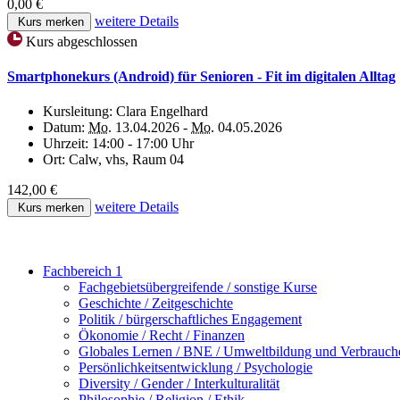
0,00 €
weitere Details
Kurs merken
Kurs abgeschlossen
Smartphonekurs (Android) für Senioren - Fit im digitalen Alltag
Kursleitung:
Clara Engelhard
Datum:
Mo.
13.04.2026 -
Mo.
04.05.2026
Uhrzeit:
14:00 - 17:00 Uhr
Ort:
Calw, vhs, Raum 04
142,00 €
weitere Details
Kurs merken
Fachbereich 1
Fachgebietsübergreifende / sonstige Kurse
Geschichte / Zeitgeschichte
Politik / bürgerschaftliches Engagement
Ökonomie / Recht / Finanzen
Globales Lernen / BNE / Umweltbildung und Verbrauch
Persönlichkeitsentwicklung / Psychologie
Diversity / Gender / Interkulturalität
Philosophie / Religion / Ethik