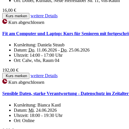
Ort:
Dobel, Kurhaus, Neue Herrenalber Str. 11, vhs-Raum
16,00 €
weitere Details
Kurs merken
Kurs abgeschlossen
Fit am Computer und Laptop: Kurs für Senioren mit fortgeschri
Kursleitung:
Daniela Straub
Datum:
Do.
11.06.2026 -
Do.
25.06.2026
Uhrzeit:
14:00 - 17:00 Uhr
Ort:
Calw, vhs, Raum 04
192,00 €
weitere Details
Kurs merken
Kurs abgeschlossen
Sensible Daten, starke Verantwortung - Datenschutz im Zeitalt
Kursleitung:
Bianca Kastl
Datum:
Mi.
24.06.2026
Uhrzeit:
18:00 - 19:30 Uhr
Ort:
Online