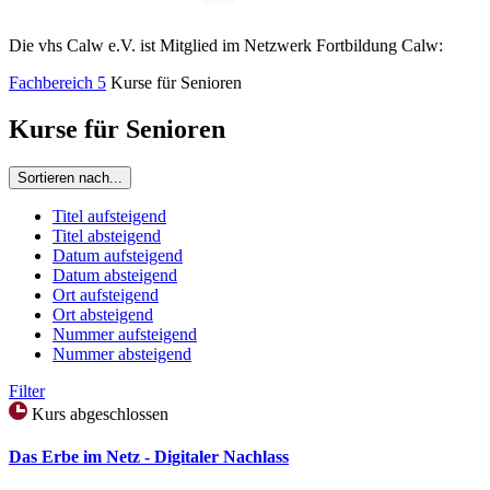
Die vhs Calw e.V. ist Mitglied im Netzwerk Fortbildung Calw:
Fachbereich 5
Kurse für Senioren
Kurse für Senioren
Sortieren nach...
Titel aufsteigend
Titel absteigend
Datum aufsteigend
Datum absteigend
Ort aufsteigend
Ort absteigend
Nummer aufsteigend
Nummer absteigend
Filter
Kurs abgeschlossen
Das Erbe im Netz - Digitaler Nachlass