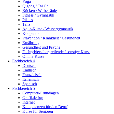
Yoga
Qigong / Tai Chi
Rücken / Wirbelsäule
Fitness / Gymnastik
Pilates
Tanz
Aqua-Kurse / Wassergymnastik
Kooperation
Prävention / Krankheit / Gesundheit
Ernährung
Gesundheit und Psyche
Fachgebietsübergreifende / sonstige Kurse
Online-Kurse
Fachbereich 4
Deutsch
Englisch
Französisch
Italienisch
Spanisch
Fachbereich 5
Computer-Grundlagen
Grafikdesign
Internet
Kompetenzen für den Beruf
Kurse für Senioren