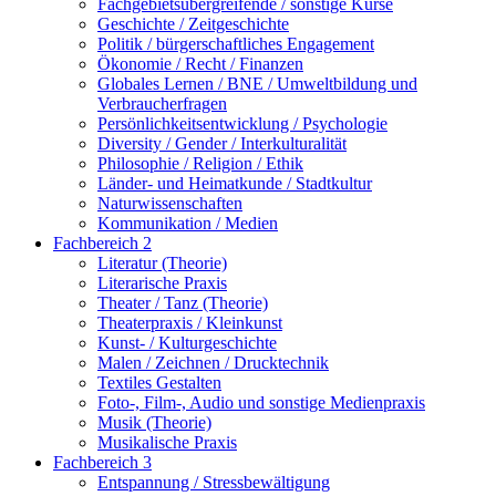
Fachgebietsübergreifende / sonstige Kurse
Geschichte / Zeitgeschichte
Politik / bürgerschaftliches Engagement
Ökonomie / Recht / Finanzen
Globales Lernen / BNE / Umweltbildung und
Verbraucherfragen
Persönlichkeitsentwicklung / Psychologie
Diversity / Gender / Interkulturalität
Philosophie / Religion / Ethik
Länder- und Heimatkunde / Stadtkultur
Naturwissenschaften
Kommunikation / Medien
Fachbereich 2
Literatur (Theorie)
Literarische Praxis
Theater / Tanz (Theorie)
Theaterpraxis / Kleinkunst
Kunst- / Kulturgeschichte
Malen / Zeichnen / Drucktechnik
Textiles Gestalten
Foto-, Film-, Audio und sonstige Medienpraxis
Musik (Theorie)
Musikalische Praxis
Fachbereich 3
Entspannung / Stressbewältigung