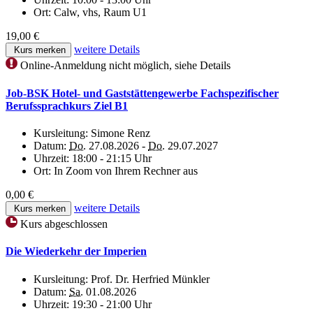
Ort:
Calw, vhs, Raum U1
19,00 €
weitere Details
Kurs merken
Online-Anmeldung nicht möglich, siehe Details
Job-BSK Hotel- und Gaststättengewerbe Fachspezifischer
Berufssprachkurs Ziel B1
Kursleitung:
Simone Renz
Datum:
Do.
27.08.2026 -
Do.
29.07.2027
Uhrzeit:
18:00 - 21:15 Uhr
Ort:
In Zoom von Ihrem Rechner aus
0,00 €
weitere Details
Kurs merken
Kurs abgeschlossen
Die Wiederkehr der Imperien
Kursleitung:
Prof. Dr. Herfried Münkler
Datum:
Sa.
01.08.2026
Uhrzeit:
19:30 - 21:00 Uhr