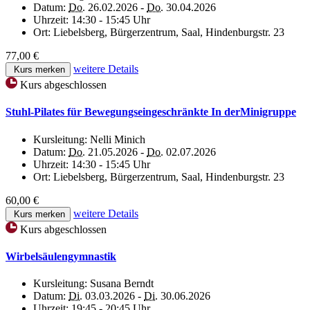
Datum:
Do.
26.02.2026 -
Do.
30.04.2026
Uhrzeit:
14:30 - 15:45 Uhr
Ort:
Liebelsberg, Bürgerzentrum, Saal, Hindenburgstr. 23
77,00 €
weitere Details
Kurs merken
Kurs abgeschlossen
Stuhl-Pilates für Bewegungseingeschränkte In derMinigruppe
Kursleitung:
Nelli Minich
Datum:
Do.
21.05.2026 -
Do.
02.07.2026
Uhrzeit:
14:30 - 15:45 Uhr
Ort:
Liebelsberg, Bürgerzentrum, Saal, Hindenburgstr. 23
60,00 €
weitere Details
Kurs merken
Kurs abgeschlossen
Wirbelsäulengymnastik
Kursleitung:
Susana Berndt
Datum:
Di.
03.03.2026 -
Di.
30.06.2026
Uhrzeit:
19:45 - 20:45 Uhr