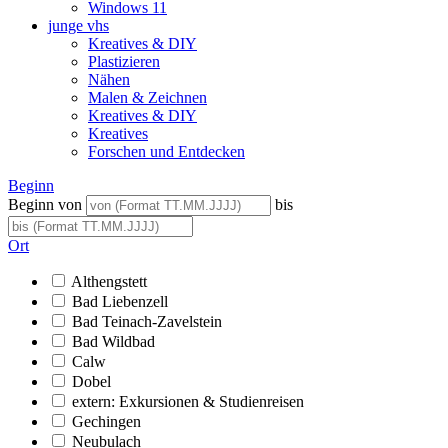
Windows 11
junge vhs
Kreatives & DIY
Plastizieren
Nähen
Malen & Zeichnen
Kreatives & DIY
Kreatives
Forschen und Entdecken
Beginn
Beginn von
bis
Ort
Althengstett
Bad Liebenzell
Bad Teinach-Zavelstein
Bad Wildbad
Calw
Dobel
extern: Exkursionen & Studienreisen
Gechingen
Neubulach