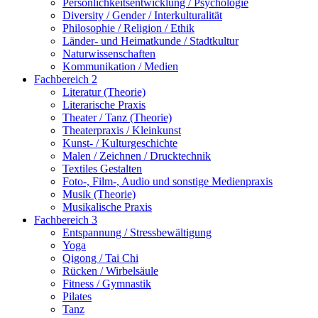
Persönlichkeitsentwicklung / Psychologie
Diversity / Gender / Interkulturalität
Philosophie / Religion / Ethik
Länder- und Heimatkunde / Stadtkultur
Naturwissenschaften
Kommunikation / Medien
Fachbereich 2
Literatur (Theorie)
Literarische Praxis
Theater / Tanz (Theorie)
Theaterpraxis / Kleinkunst
Kunst- / Kulturgeschichte
Malen / Zeichnen / Drucktechnik
Textiles Gestalten
Foto-, Film-, Audio und sonstige Medienpraxis
Musik (Theorie)
Musikalische Praxis
Fachbereich 3
Entspannung / Stressbewältigung
Yoga
Qigong / Tai Chi
Rücken / Wirbelsäule
Fitness / Gymnastik
Pilates
Tanz