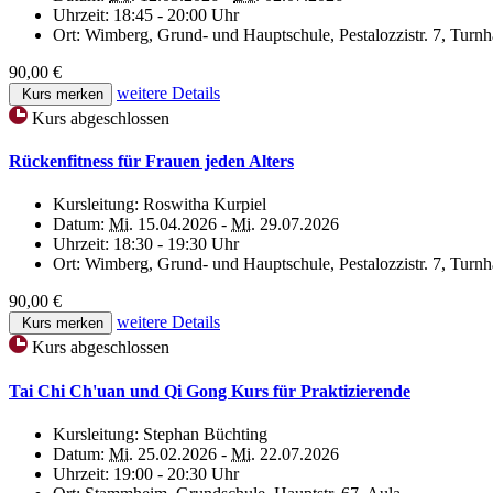
Uhrzeit:
18:45 - 20:00 Uhr
Ort:
Wimberg, Grund- und Hauptschule, Pestalozzistr. 7, Turnh
90,00 €
weitere Details
Kurs merken
Kurs abgeschlossen
Rückenfitness für Frauen jeden Alters
Kursleitung:
Roswitha Kurpiel
Datum:
Mi.
15.04.2026 -
Mi.
29.07.2026
Uhrzeit:
18:30 - 19:30 Uhr
Ort:
Wimberg, Grund- und Hauptschule, Pestalozzistr. 7, Turnh
90,00 €
weitere Details
Kurs merken
Kurs abgeschlossen
Tai Chi Ch'uan und Qi Gong Kurs für Praktizierende
Kursleitung:
Stephan Büchting
Datum:
Mi.
25.02.2026 -
Mi.
22.07.2026
Uhrzeit:
19:00 - 20:30 Uhr