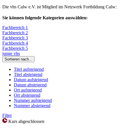
Die vhs Calw e.V. ist Mitglied im Netzwerk Fortbildung Calw:
Sie können folgende Kategorien auswählen:
Fachbereich 1
Fachbereich 2
Fachbereich 3
Fachbereich 4
Fachbereich 5
junge vhs
Sortieren nach...
Titel aufsteigend
Titel absteigend
Datum aufsteigend
Datum absteigend
Ort aufsteigend
Ort absteigend
Nummer aufsteigend
Nummer absteigend
Filter
Kurs abgeschlossen